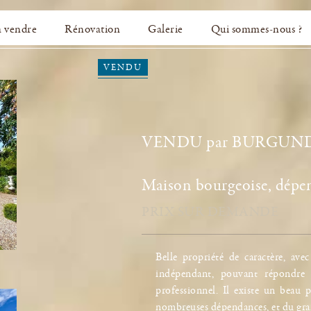
à vendre
Rénovation
Galerie
Qui sommes-nous ?
VENDU
VENDU par BURGUND
Maison bourgeoise, dépen
PRIX SUR DEMANDE
Belle propriété de caractère, ave
indépendant, pouvant répondre
professionnel. Il existe un beau 
nombreuses dépendances, et du grand