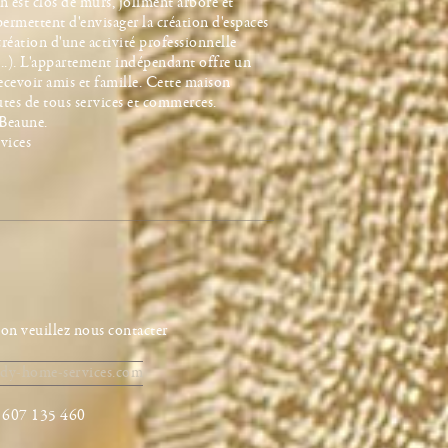
in est clos de murs, joliment arboré et
 permettent d'envisager la création d'espaces
réation d'une activité professionnelle
e...). L'appartement indépendant offre un
ecevoir amis et famille. Cette maison
tes de tous services et commerces.
 Beaune.
vices
on veuillez nous contacter
dy-home-services.com
) 607 135 460