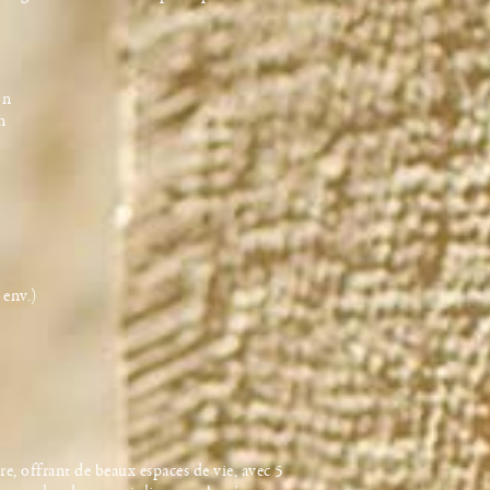
on
n
env.)
e, offrant de beaux espaces de vie, avec 5