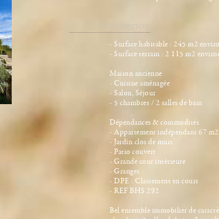
DESCRIPTION
- Surface habitable : 245 m2 envir
- Surface terrain : 2 115 m2 enviro
Maison ancienne
- Cuisine aménagée
- Salon, Séjour
- 5 chambres / 2 salles de bain
Dépendances & commodités
- Appartement indépendant 67 m2 
- Jardin clos de murs
- Patio couvert
- Grande cour intérieure
- Granges
- DPE : Classement en cours
- REF BHS 292
Bel ensemble immobilier de caractèr