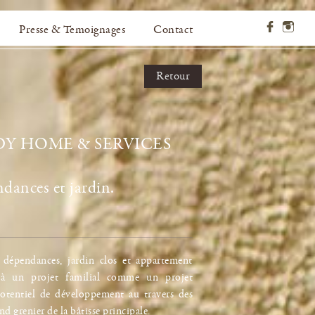
Presse & Temoignages
Contact
Retour
Y HOME & SERVICES
dances et jardin.
c dépendances, jardin clos et appartement
 à un projet familial comme un projet
potentiel de développement au travers des
 grenier de la bâtisse principale.