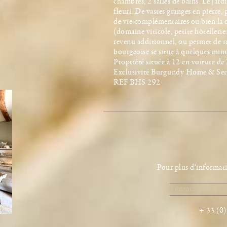
chambres, 2 salles de bains. Le jard
fleuri. De vastes granges en pierre,
de vie complémentaires ou bien la c
(domaine viticole, petite hôtelleri
revenu additionnel, ou permet de r
bourgeoise se situe à quelques minu
Propriété située à 12 en voiture de
Exclusivité Burgundy Home & Ser
REF BHS 292
Pour plus d'informati
contact@burgun
+ 33 (0