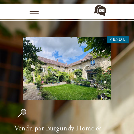
VENDU
Propriétés à vendre
Rénovation
Galerie
Qui sommes-nous ?
Presse & Temoignages
Contact
Vendu par Burgundy Home &