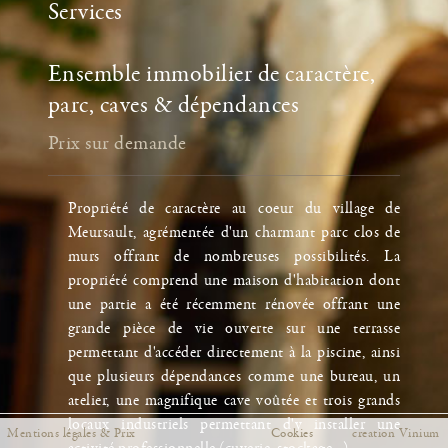
Services
Fermer
Ensemble immobilier de caractère,
parc, caves & dépendances
Prix sur demande
Propriété de caractère au coeur du village de
Meursault, agrémentée d'un charmant parc clos de
murs offrant de nombreuses possibilités. La
propriété comprend une maison d'habitation dont
une partie a été récemment rénovée offrant une
grande pièce de vie ouverte sur une terrasse
permettant d'accéder directement à la piscine, ainsi
que plusieurs dépendances comme une bureau, un
atelier, une magnifique cave voûtée et trois grands
locaux industriels permettant d'y installer une
Mentions légales & Prix
Cookies
creation Vinium