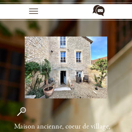
Propriétés à vendre
Rénovation
Galerie
Qui sommes-nous ?
Presse & Temoignages
Contact
Maison ancienne, coeur de village,