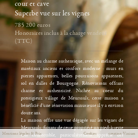
cour et cave
Superbe vue sur les vignes
Fermer
785 200 euros
Honoraires inclus à la charge vendeur
(TTC)
Maison au charme authentique, avec un mélange de
matériaux anciens et confort moderne : murs en
pierres apparentes, belles poutraisons apparentes,
sol en dalles de Bourgogne. Rénovations offrant
charme et authenticité. Nichée au coeur du
prestigieux village de Meursault, cette maison a
bénéficié d'une rénovation minutieuse il y a environ
douze ans.
La maison offre une vue dégagée sur les vignes de
Meursault, faisant de cette propriété un pied-à-terre
Mentions légales & Prix
Cookies
creation Vinium
très confortable, particulièrement apprécié des